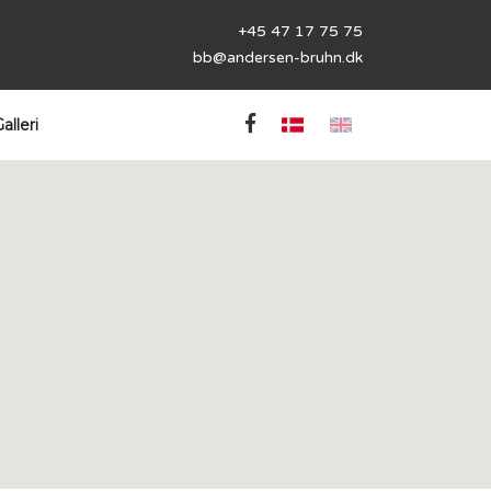
+45 47 17 75 75
bb@andersen-bruhn.dk
alleri