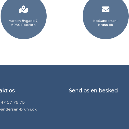
Aarslev Bygade 7,
bb@andersen-
6230 Rødekro
bruhn.dk
akt os
Send os en besked
 47 17 75 75
andersen-bruhn.dk