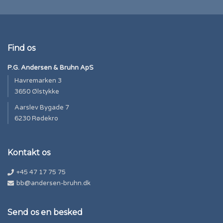
Find os
P.G. Andersen & Bruhn ApS
Havremarken 3
3650 Ølstykke
Aarslev Bygade 7
6230 Rødekro
Kontakt os
+45 47 17 75 75
bb@andersen-bruhn.dk
Send os en besked