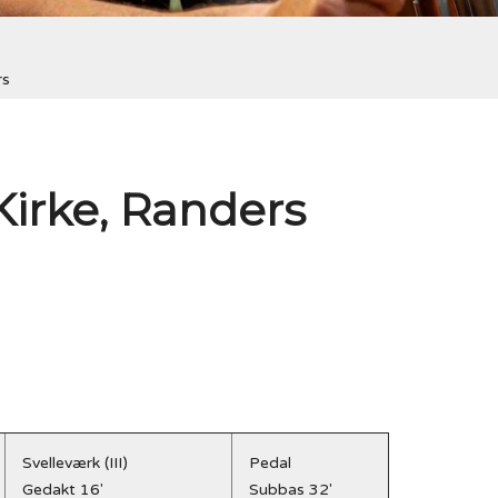
rs
Kirke, Randers
Svelleværk (III)
Pedal
Gedakt 16'
Subbas 32'