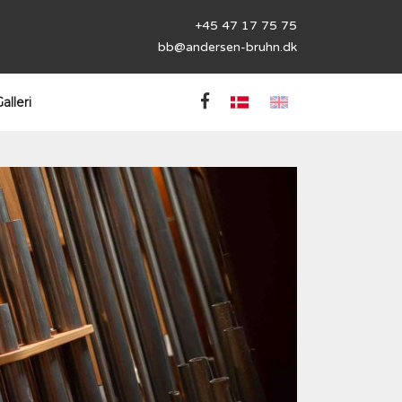
+45 47 17 75 75
bb@andersen-bruhn.dk
alleri