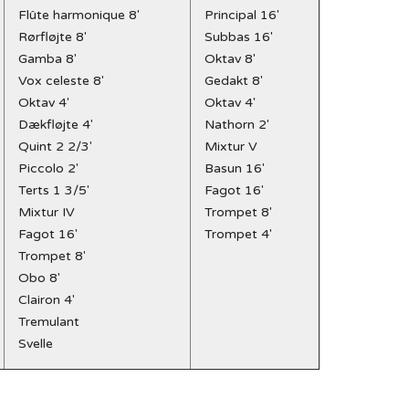
Flûte harmonique 8'
Principal 16'
Rørfløjte 8'
Subbas 16'
Gamba 8'
Oktav 8'
Vox celeste 8'
Gedakt 8'
Oktav 4'
Oktav 4'
Dækfløjte 4'
Nathorn 2'
Quint 2 2/3'
Mixtur V
Piccolo 2'
Basun 16'
Terts 1 3/5'
Fagot 16'
Mixtur IV
Trompet 8'
Fagot 16'
Trompet 4'
Trompet 8'
Obo 8'
Clairon 4'
Tremulant
Svelle