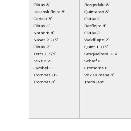
Oktav 8'
Rørgedakt 8'
Italiensk fløjte 8'
Quintatøn 8'
Gedakt 8'
Oktav 4'
Oktav 4'
Rørfløjte 4'
Nathorn 4'
Oktav 2'
Nasat 2 2/3'
Waldfløjte 2'
Oktav 2'
Quint 1 1/3'
Terts 1 3/5'
Sesquialtera II-IV
Mixtur VI
Scharf III
Cymbel III
Cromorne 8'
Trompet 16'
Vox Humana 8'
Trompet 8'
Tremulant